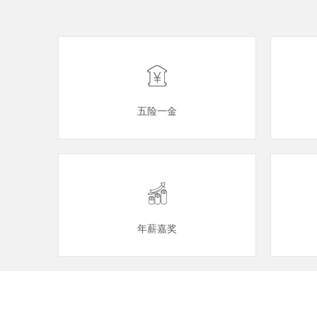
五险一金
年薪嘉奖