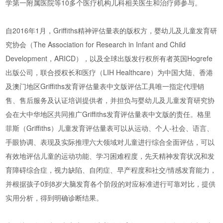
学第一附属医院等10多个医疗机构儿科相关医生和治疗师参与。
自2016年1月，Griffiths精神评估量表的版权方，婴幼儿及儿童发育研
究协会（The Association for Research in Infant and Child
Development，ARICD），以及全球出版发行权所有者英国Hogrefe
出版公司，联合授权长和医疗（LIH Healthcare）为中国大陆、香港
及澳门地区Griffiths发育评估量表中文版评估工具唯一指定代理销
售、售后服务及认证培训提供者，并担负与婴幼儿及儿童发育研究协
会在大中华地区共同推广Griffiths发育评估量表中文版的责任。格里
菲斯（Griffiths）儿童发育评估量表可以从运动、个人-社会、语言、
手眼协调、表现及实际推理六大领域对儿童进行综合全面评估，可以
有效地评估儿童的运动功能、学习困难程度，先天精神发育状况和发
育障碍综合症，视力缺陷、自闭症、早产程度和社交/情感发育能力，
并根据孩子0到8岁大脑发育各个阶段的对应标准进行可靠对比，提供
实用分析，得到明确诊断结果。