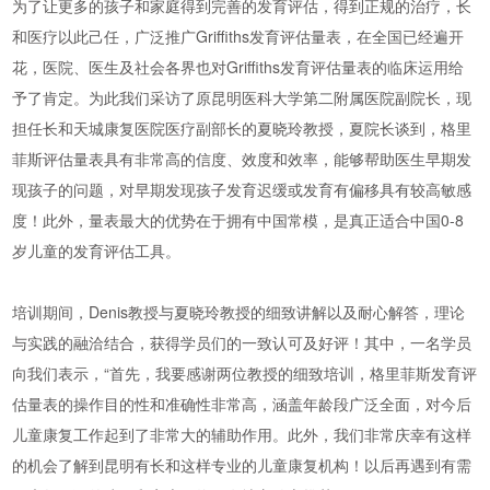
为了让更多的孩子和家庭得到完善的发育评估，得到正规的治疗，长
和医疗以此己任，广泛推广Griffiths发育评估量表，在全国已经遍开
花，医院、医生及社会各界也对Griffiths发育评估量表的临床运用给
予了肯定。为此我们采访了原昆明医科大学第二附属医院副院长，现
担任长和天城康复医院医疗副部长的夏晓玲教授，夏院长谈到，格里
菲斯评估量表具有非常高的信度、效度和效率，能够帮助医生早期发
现孩子的问题，对早期发现孩子发育迟缓或发育有偏移具有较高敏感
度！此外，量表最大的优势在于拥有中国常模，是真正适合中国0-8
岁儿童的发育评估工具。
培训期间，Denis教授与夏晓玲教授的细致讲解以及耐心解答，理论
与实践的融洽结合，获得学员们的一致认可及好评！其中，一名学员
向我们表示，“首先，我要感谢两位教授的细致培训，格里菲斯发育评
估量表的操作目的性和准确性非常高，涵盖年龄段广泛全面，对今后
儿童康复工作起到了非常大的辅助作用。此外，我们非常庆幸有这样
的机会了解到昆明有长和这样专业的儿童康复机构！以后再遇到有需